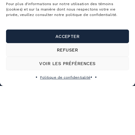
LA MONTAGNE
Pour plus d'informations sur notre utilisation des témoins
(cookies) et sur la manière dont nous respectons votre vie
CONDITIONS
privée, veuillez consulter notre politique de confidentialité.
DÉTAILLÉES
HORAIRE
ACCEPTER
DÉTAILLÉ
LOCATION
REFUSER
D’ÉQUIPEMENT
VOIR LES PRÉFÉRENCES
ÉCOLE
SUR NEIGE
Politique de confidentialité
LES ÉVÉNEMENTS
TRAVAILLER À LA MONTAGNE
Abonnements