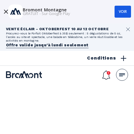
Bromont Montagne
VOIR
GRATUIT - Sur Google Play
VENTE ÉCLAIR - OKTOBERFEST 10 AU 12 OCTOBRE
Procurez-vous le Forfait Oktoberfest à 35$ seulement : 5 dégustations de 5 oz,
l’accès au site et spectacle, une balade en télécabine, un verre réutilisable et les
activités en montagne.
Offre valide jusqu'à lundi seulement
Conditions