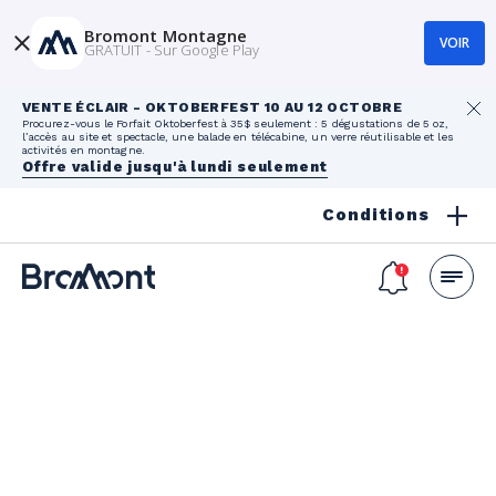
Bromont Montagne
VOIR
GRATUIT - Sur Google Play
VENTE ÉCLAIR - OKTOBERFEST 10 AU 12 OCTOBRE
Procurez-vous le Forfait Oktoberfest à 35$ seulement : 5 dégustations de 5 oz,
l’accès au site et spectacle, une balade en télécabine, un verre réutilisable et les
activités en montagne.
Offre valide jusqu'à lundi seulement
Conditions