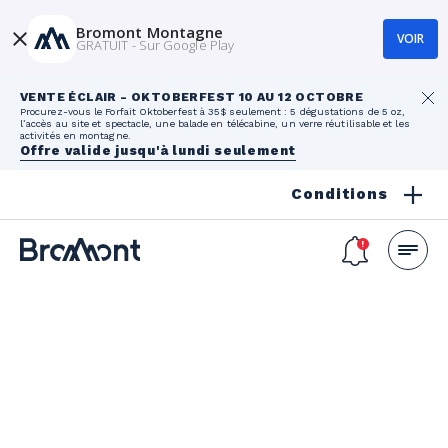
Bromont Montagne
VOIR
GRATUIT - Sur Google Play
VENTE ÉCLAIR - OKTOBERFEST 10 AU 12 OCTOBRE
Procurez-vous le Forfait Oktoberfest à 35$ seulement : 5 dégustations de 5 oz,
l’accès au site et spectacle, une balade en télécabine, un verre réutilisable et les
activités en montagne.
Offre valide jusqu'à lundi seulement
Conditions