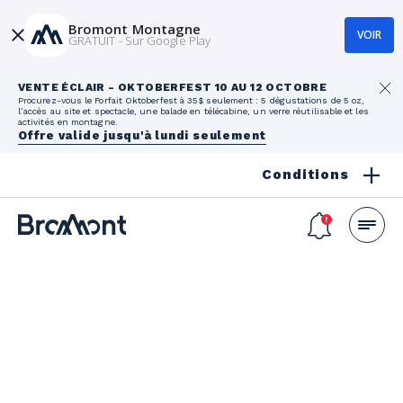
Bromont Montagne
VOIR
GRATUIT - Sur Google Play
VENTE ÉCLAIR - OKTOBERFEST 10 AU 12 OCTOBRE
Procurez-vous le Forfait Oktoberfest à 35$ seulement : 5 dégustations de 5 oz,
l’accès au site et spectacle, une balade en télécabine, un verre réutilisable et les
activités en montagne.
Offre valide jusqu'à lundi seulement
Conditions