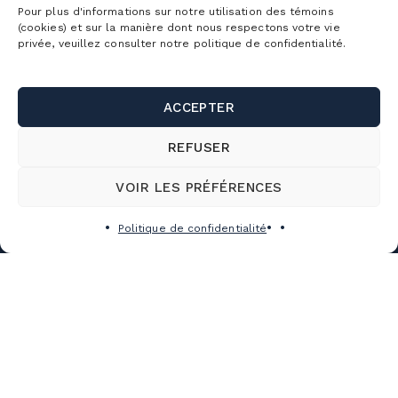
LA MONTAGNE
Pour plus d'informations sur notre utilisation des témoins
(cookies) et sur la manière dont nous respectons votre vie
CONDITIONS
privée, veuillez consulter notre politique de confidentialité.
DÉTAILLÉES
HORAIRE
ACCEPTER
DÉTAILLÉ
LOCATION
REFUSER
D’ÉQUIPEMENT
VOIR LES PRÉFÉRENCES
ÉCOLE
SUR NEIGE
Politique de confidentialité
LES ÉVÉNEMENTS
TRAVAILLER À LA MONTAGNE
Abonnements