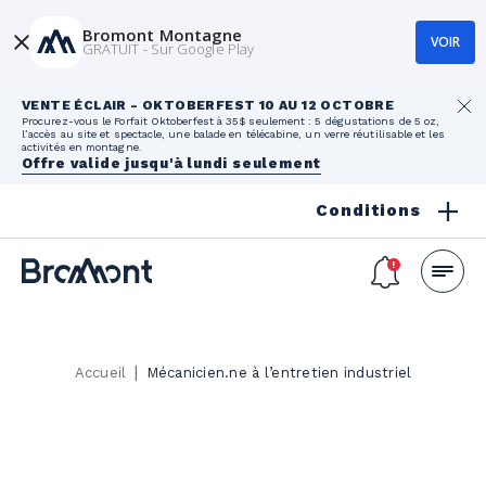
Bromont Montagne
VOIR
GRATUIT - Sur Google Play
VENTE ÉCLAIR - OKTOBERFEST 10 AU 12 OCTOBRE
Procurez-vous le Forfait Oktoberfest à 35$ seulement : 5 dégustations de 5 oz,
l’accès au site et spectacle, une balade en télécabine, un verre réutilisable et les
activités en montagne.
Offre valide jusqu'à lundi seulement
Conditions
|
Accueil
Mécanicien.ne à l’entretien industriel