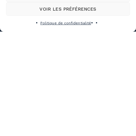
LOCATION
D’ÉQUIPEMENT
VOIR LES PRÉFÉRENCES
ÉCOLE
Politique de confidentialité
SUR NEIGE
LES ÉVÉNEMENTS
TRAVAILLER À LA MONTAGNE
Abonnements
Abonnements ski alpin
Billets
Abonnement Mountain Collective
Billets ski alpin
Abonnements Vélo de montagne
Planifier