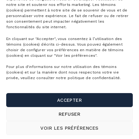
notre site et soutenir nos efforts marketing. Les témoins
(cookies) permettent à notre site de se souvenir de vous et de
personnaliser votre expérience. Le fait de refuser ou de retirer
son consentement peut impacter négativement les
fonctionnalités du site internet.
En cliquant sur "Accepter", vous consentez à l’utilisation des
témoins (cookies) décrits ci-dessus. Vous pouvez également
choisir de configurer vos préférences en matière de témoins
(cookies) en cliquant sur "Voir les préférences".
CARTES DE
LA MONTAGNE
Pour plus d'informations sur notre utilisation des témoins
(cookies) et sur la manière dont nous respectons votre vie
CONDITIONS
privée, veuillez consulter notre politique de confidentialité.
DÉTAILLÉES
HORAIRE
DÉTAILLÉ
ACCEPTER
LOCATION
REFUSER
D’ÉQUIPEMENT
ÉCOLE
VOIR LES PRÉFÉRENCES
SUR NEIGE