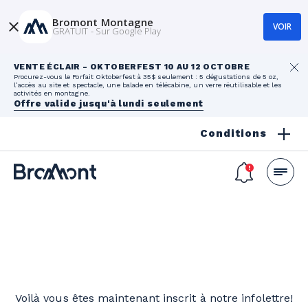
Bromont Montagne
VOIR
GRATUIT - Sur Google Play
VENTE ÉCLAIR - OKTOBERFEST 10 AU 12 OCTOBRE
Procurez-vous le Forfait Oktoberfest à 35$ seulement : 5 dégustations de 5 oz,
l’accès au site et spectacle, une balade en télécabine, un verre réutilisable et les
activités en montagne.
Offre valide jusqu'à lundi seulement
Conditions
Voilà vous êtes maintenant inscrit à notre infolettre!