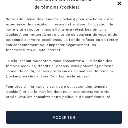
de témoins (cookies)
Abonnements
Notre site utilise des témoins (cookies) pour améliorer votre
expérience de navigation, mesurer et analyser l’utilisation de
Abonnements ski alpin
notre site et soutenir nos efforts marketing. Les témoins
(cookies) permettent à notre site de se souvenir de vous et de
Billets
personnaliser votre expérience. Le fait de refuser ou de retirer
Abonnement Mountain Collective
son consentement peut impacter négativement les
Billets ski alpin
fonctionnalités du site internet.
Abonnements Vélo de montagne
Planifier
Billets Randonnée alpine
En cliquant sur "Accepter", vous consentez à l’utilisation des
Abonnements Parc aquatique
témoins (cookies) décrits ci-dessus. Vous pouvez également
Découvrir la montagne
Billets Raquette
choisir de configurer vos préférences en matière de témoins
La montagne
Abonnement corporatif
(cookies) en cliquant sur "Voir les préférences".
Premiers virages
Billets Vélo de montagne
Validité des abonnements
Horaire détaillé
Pour plus d'informations sur notre utilisation des témoins
Première visite
(cookies) et sur la manière dont nous respectons votre vie
Groupes
Billets Parc aquatique
privée, veuillez consulter notre politique de confidentialité.
Rabais Privilèges
Cartes de la montagne
Hébergement
Billets randonnée pédestre
Écoles et camps de jour
Webcams
Liens utiles
Location ski/planche
ACCEPTER
Billets balade en télécabine
Affaires et événements corporatifs
Stationnements et navette
Location vélo de montagne
Nous joindre