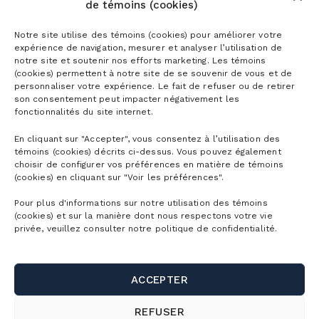
de témoins (cookies)
Notre site utilise des témoins (cookies) pour améliorer votre
expérience de navigation, mesurer et analyser l’utilisation de
Abonnements
notre site et soutenir nos efforts marketing. Les témoins
(cookies) permettent à notre site de se souvenir de vous et de
personnaliser votre expérience. Le fait de refuser ou de retirer
Abonnements ski alpin
son consentement peut impacter négativement les
Billets
fonctionnalités du site internet.
Abonnement Mountain Collective
Billets ski alpin
En cliquant sur "Accepter", vous consentez à l’utilisation des
Abonnements Vélo de montagne
Planifier
témoins (cookies) décrits ci-dessus. Vous pouvez également
Billets Randonnée alpine
choisir de configurer vos préférences en matière de témoins
Abonnements Parc aquatique
(cookies) en cliquant sur "Voir les préférences".
Découvrir la montagne
Billets Raquette
La montagne
Abonnement corporatif
Pour plus d'informations sur notre utilisation des témoins
Premiers virages
(cookies) et sur la manière dont nous respectons votre vie
Billets Vélo de montagne
privée, veuillez consulter notre politique de confidentialité.
Validité des abonnements
Horaire détaillé
Première visite
Groupes
Billets Parc aquatique
Rabais Privilèges
Cartes de la montagne
Hébergement
Billets randonnée pédestre
Écoles et camps de jour
ACCEPTER
Webcams
Liens utiles
Location ski/planche
Billets balade en télécabine
Affaires et événements corporatifs
REFUSER
Stationnements et navette