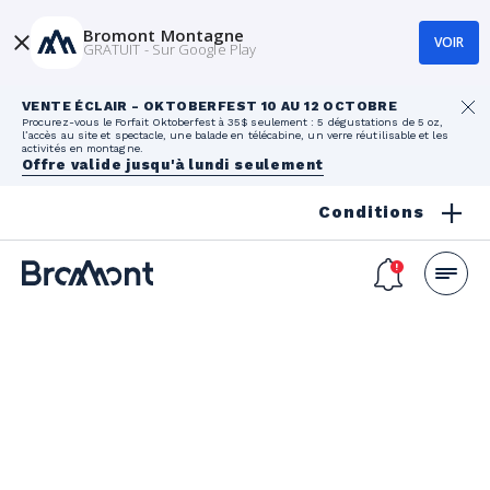
Bromont Montagne
VOIR
GRATUIT - Sur Google Play
VENTE ÉCLAIR - OKTOBERFEST 10 AU 12 OCTOBRE
Procurez-vous le Forfait Oktoberfest à 35$ seulement : 5 dégustations de 5 oz,
l’accès au site et spectacle, une balade en télécabine, un verre réutilisable et les
activités en montagne.
Offre valide jusqu'à lundi seulement
Conditions