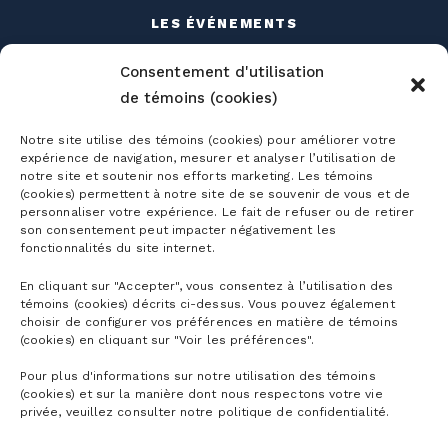
LES ÉVÉNEMENTS
TRAVAILLER À LA MONTAGNE
Consentement d'utilisation
de témoins (cookies)
Notre site utilise des témoins (cookies) pour améliorer votre
expérience de navigation, mesurer et analyser l’utilisation de
notre site et soutenir nos efforts marketing. Les témoins
(cookies) permettent à notre site de se souvenir de vous et de
Abonnements
personnaliser votre expérience. Le fait de refuser ou de retirer
son consentement peut impacter négativement les
Abonnements ski alpin
fonctionnalités du site internet.
Billets
Abonnement Mountain Collective
En cliquant sur "Accepter", vous consentez à l’utilisation des
témoins (cookies) décrits ci-dessus. Vous pouvez également
Billets ski alpin
choisir de configurer vos préférences en matière de témoins
Abonnements Vélo de montagne
Planifier
(cookies) en cliquant sur "Voir les préférences".
Billets Randonnée alpine
Abonnements Parc aquatique
Pour plus d'informations sur notre utilisation des témoins
Découvrir la montagne
Billets Raquette
(cookies) et sur la manière dont nous respectons votre vie
La montagne
Abonnement corporatif
privée, veuillez consulter notre politique de confidentialité.
Premiers virages
Billets Vélo de montagne
Validité des abonnements
Horaire détaillé