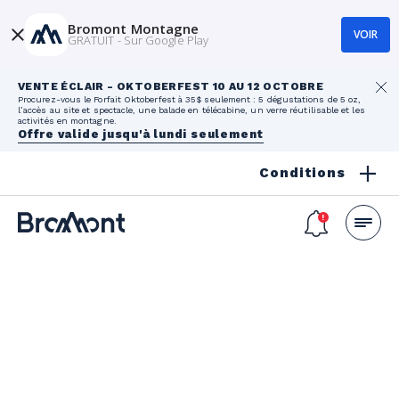
Bromont Montagne
VOIR
GRATUIT - Sur Google Play
VENTE ÉCLAIR - OKTOBERFEST 10 AU 12 OCTOBRE
Procurez-vous le Forfait Oktoberfest à 35$ seulement : 5 dégustations de 5 oz,
l’accès au site et spectacle, une balade en télécabine, un verre réutilisable et les
activités en montagne.
Offre valide jusqu'à lundi seulement
Conditions
onglet – Carte Randonnée pédestre