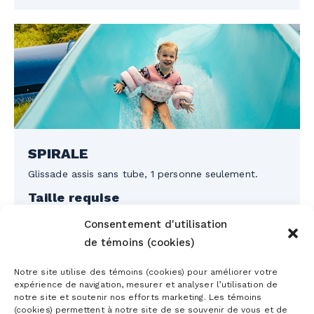
SPIRALE
Glissade assis sans tube, 1 personne seulement.
Taille requise
1,07m Min
Consentement d'utilisation
Lieu
de témoins (cookies)
Près des jeux d'eau
Spécification
Notre site utilise des témoins (cookies) pour améliorer votre
Les enfants de moins de 1,07 m peuvent faire la
expérience de navigation, mesurer et analyser l’utilisation de
glissade, à condition qu’un adulte les attende au
notre site et soutenir nos efforts marketing. Les témoins
bassin d’arrivée.
(cookies) permettent à notre site de se souvenir de vous et de