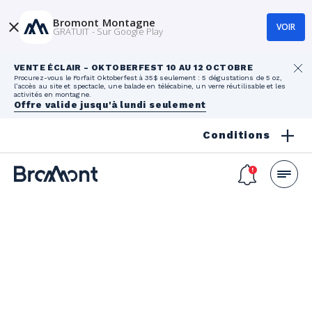
Bromont Montagne
VOIR
GRATUIT - Sur Google Play
VENTE ÉCLAIR - OKTOBERFEST 10 AU 12 OCTOBRE
Procurez-vous le Forfait Oktoberfest à 35$ seulement : 5 dégustations de 5 oz,
l’accès au site et spectacle, une balade en télécabine, un verre réutilisable et les
activités en montagne.
Offre valide jusqu'à lundi seulement
Conditions