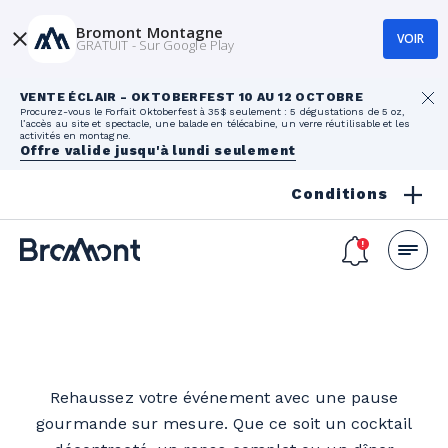
Bromont Montagne
VOIR
GRATUIT - Sur Google Play
VENTE ÉCLAIR - OKTOBERFEST 10 AU 12 OCTOBRE
Procurez-vous le Forfait Oktoberfest à 35$ seulement : 5 dégustations de 5 oz,
l’accès au site et spectacle, une balade en télécabine, un verre réutilisable et les
activités en montagne.
Offre valide jusqu'à lundi seulement
Conditions
Rehaussez votre événement avec une pause
gourmande sur mesure. Que ce soit un cocktail