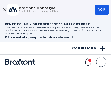
Bromont Montagne
VOIR
GRATUIT - Sur Google Play
VENTE ÉCLAIR - OKTOBERFEST 10 AU 12 OCTOBRE
Procurez-vous le Forfait Oktoberfest à 35$ seulement : 5 dégustations de 5 oz,
l’accès au site et spectacle, une balade en télécabine, un verre réutilisable et les
activités en montagne.
Offre valide jusqu'à lundi seulement
Conditions