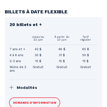
BILLETS À DATE FLEXIBLE
20 billets et +
Jusqu'au
À partir du
Tarif
22 juin
23 juin
régulier
7 ans et +
42 $
46 $
65 $
4 à 6 ans
30 $
31 $
50 $
2-3 ans
15 $
15 $
15 $
Moins de 2
Gratuit
Gratuit
Gratuit
ans
Modalités
Billet valide pour la saison 2026. Les prix
DEMANDE D'INFORMATION
n’incluent pas les taxes. Billet gratuit selon