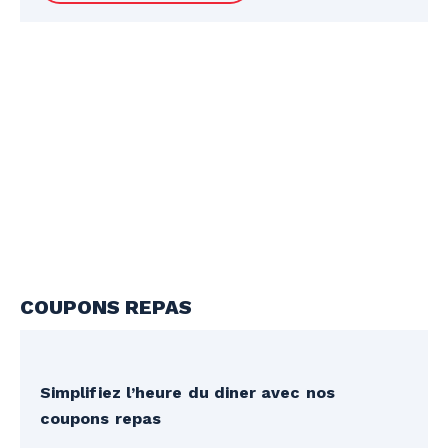
le ratio applicable. Paiement requis lors de
la réservation. Envoi des billets suite au
paiement. Quantité limitée.
COUPONS REPAS
Simplifiez l’heure du diner avec nos
coupons repas