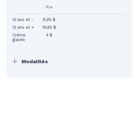
Prix
12 ans et -
9,95 $
13 ans et +
19,95 $
Crème
4 $
glacée
Modalités
Billet valide pour la saison 2026. Les prix
n’incluent pas les taxes. Paiement requis
lors de la réservation. Envoi des billets
suite au paiement. Quantité limitée.