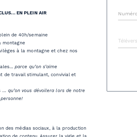
CLUS… EN PLEIN AIR
Numéro
plein de 40h/semaine
la montagne
ilèges à la montagne et chez nos
ciales…
parce qu’on s’aime
de travail stimulant, convivial et
s
… qu’on vous dévoilera lors de notre
 personne!
on des médias sociaux, à la production
ation de contenu. Assurer la vigie et la