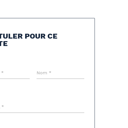
TULER POUR CE
TE
 *
Nom *
 *