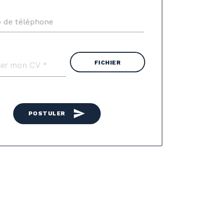
 de téléphone
FICHIER
send
POSTULER