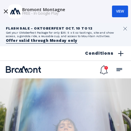
Bromont Montagne
VIEW
FREE - In Google Play
FLASH SALE - OKTOBERFEST OCT. 10 TO 12
Get your Oktoberfest Package for only $35: 5 x 5 oz tastings, site and show
access, a gondola ride, a reusable cup, and access to Mountain Activities.
Offer valid through Monday only
Conditions