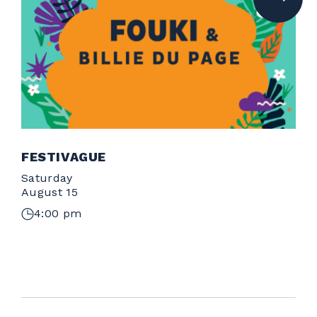
FESTIVAGUE
Sportive event
Saturday
August 15
S
4:00 pm
S