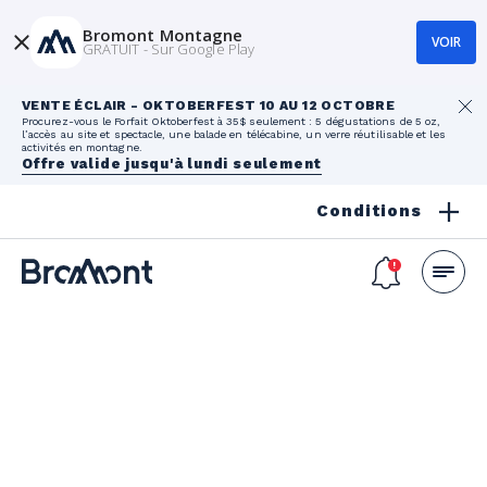
Bromont Montagne
VOIR
GRATUIT - Sur Google Play
VENTE ÉCLAIR - OKTOBERFEST 10 AU 12 OCTOBRE
Procurez-vous le Forfait Oktoberfest à 35$ seulement : 5 dégustations de 5 oz,
l’accès au site et spectacle, une balade en télécabine, un verre réutilisable et les
activités en montagne.
Offre valide jusqu'à lundi seulement
Conditions
SOIRÉE AU SOMMET