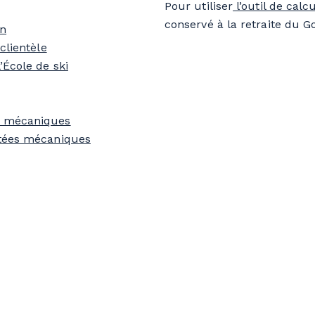
Pour utiliser
l’outil de calc
conservé à la retraite du
on
clientèle
’École de ski
s mécaniques
ntées mécaniques