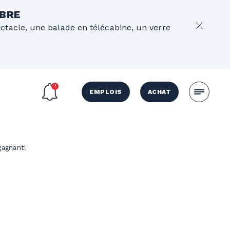
OBRE
ectacle, une balade en télécabine, un verre
EMPLOIS
ACHAT
 gagnant!