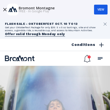
Bromont Montagne
VIEW
FREE - In Google Play
FLASH SALE - OKTOBERFEST OCT. 10 TO 12
Get your Oktoberfest Package for only $35: 5 x 5 oz tastings, site and show
access, a gondola ride, a reusable cup, and access to Mountain Activities.
Offer valid through Monday only
Conditions