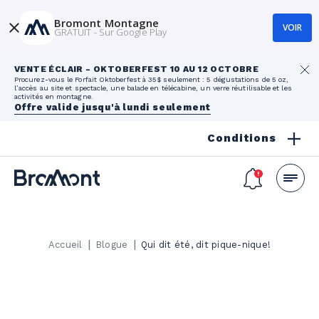
Bromont Montagne
VOIR
GRATUIT - Sur Google Play
VENTE ÉCLAIR - OKTOBERFEST 10 AU 12 OCTOBRE
Procurez-vous le Forfait Oktoberfest à 35$ seulement : 5 dégustations de 5 oz,
l’accès au site et spectacle, une balade en télécabine, un verre réutilisable et les
activités en montagne.
Offre valide jusqu'à lundi seulement
Conditions
|
|
Accueil
Blogue
Qui dit été, dit pique-nique!