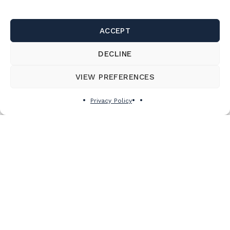
ACCEPT
DECLINE
VIEW PREFERENCES
Subscribe to the newsletter
Privacy Policy