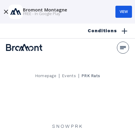
Bromont Montagne
VIEW
FREE - In Google Play
Conditions
|
|
Homepage
Events
PRK Rats
SNOWPRK