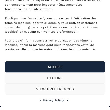
personnaliser votre expérience. Le fait de refuser ou de retirer
Ski tickets
son consentement peut impacter négativement les
Mountain Biking Season Passes
Plan
fonctionnalités du site internet.
Alpine Touring Tickets
Water Park Season Passes
Discover the mountain
En cliquant sur "Accepter", vous consentez à l’utilisation des
Snowshoeing tickets
témoins (cookies) décrits ci-dessus. Vous pouvez également
The mountain
Corporate season pass
choisir de configurer vos préférences en matière de témoins
First Visit
Mountain Biking Tickets
(cookies) en cliquant sur "Voir les préférences".
Season Passes Validity
Detailed Schedule
First turns
Groups
Pour plus d'informations sur notre utilisation des témoins
Water Park Tickets
Discount Benefits
Maps of the Mountain
(cookies) et sur la manière dont nous respectons votre vie
Lodging
privée, veuillez consulter notre politique de confidentialité.
Hiking tickets
Schools & Day Camps
Webcams
Useful links
Ski/snowboard rentals
Gondola ride tickets
Business & Corporate Events
Parking and shuttle
ACCEPT
Bike rentals
Contact us
Activity Packages
Weddings, celebrations and group outings
SnowPrks
Sun shelter / cabana rentals
DECLINE
About Us
Corporate Tickets
Rooms Rental
CUSTOMER SERVICE
The Chalets
Snow School
Jobs
VIEW PREFERENCES
Camp mille aventures
FAQ
Bike School
Cime Real Estate Agency
150, rue Champlain, Bromont (Québec)
Privilege program
Privacy Policy
Altitude Project
J2L 1A2, Canada
Food Services
Tourisme Bromont
Toll-free:
1-866-276-6668