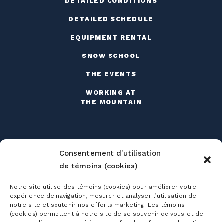
DETAILED CONDITIONS
DETAILED SCHEDULE
EQUIPMENT RENTAL
SNOW SCHOOL
THE EVENTS
WORKING AT
THE MOUNTAIN
Consentement d'utilisation
de témoins (cookies)
Season passes
Notre site utilise des témoins (cookies) pour améliorer votre
Ski season passes
expérience de navigation, mesurer et analyser l’utilisation de
Tickets
notre site et soutenir nos efforts marketing. Les témoins
Mountain Collective pass
(cookies) permettent à notre site de se souvenir de vous et de