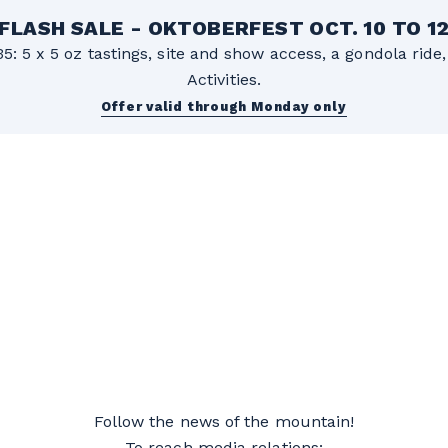
FLASH SALE - OKTOBERFEST OCT. 10 TO 1
5: 5 x 5 oz tastings, site and show access, a gondola rid
Activities.
Offer valid through Monday only
Follow the news of the mountain!
To reach media relations: