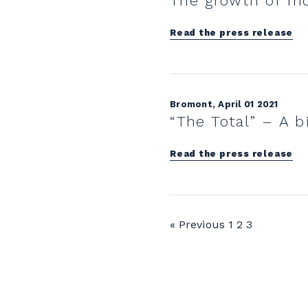
The growth of mo
Read the press release
Bromont, April 01 2021
“The Total” – A b
Read the press release
« Previous
1
2
3