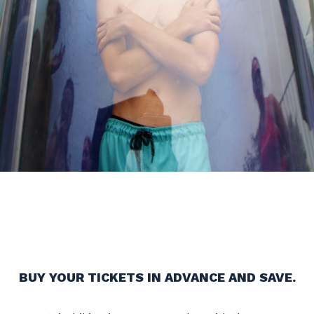
READY TO PLAY
ALL SUMMER LONG?
BUY YOUR TICKETS IN ADVANCE AND SAVE.