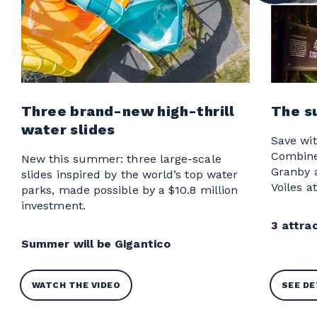
Three brand-new high-thrill
The s
water slides
Save wit
Combine
New this summer: three large-scale
Granby 
slides inspired by the world’s top water
Voiles a
parks, made possible by a $10.8 million
investment.
3 attrac
Summer will be Gigantico
WATCH THE VIDEO
SEE DE