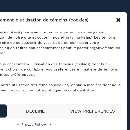
roups
Useful links
ement d'utilisation de témoins (cookies)
chools & Day Camps
Contact us
ns (cookies) pour améliorer votre expérience de navigation,
usiness & Corporate
About Us
vents
ation de notre site et soutenir nos efforts marketing. Les témoins
Jobs
e site de se souvenir de vous et de personnaliser votre
eddings, celebrations
ser ou de retirer son consentement peut impacter négativement les
nd group outings
Cime Real Estate
net.
Agency
ooms Rental
Tourisme Bromont
vous consentez à l’utilisation des témoins (cookies) décrits ci-
amp mille aventures
ent choisir de configurer vos préférences en matière de témoins
Press Room
rivilege program
ir les préférences".
Partners
 notre utilisation des témoins (cookies) et sur la manière dont nous
Sponsorships and
 veuillez consulter notre politique de confidentialité.
donations
Policies and general
terms
DECLINE
VIEW PREFERENCES
Privacy Policy
Terms and conditions of
use
Privacy Policy