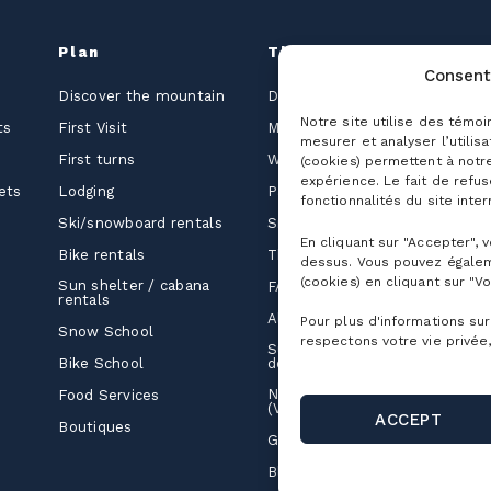
Plan
The mountain
G
Consent
Discover the mountain
Detailed Schedule
S
Notre site utilise des témoi
B
ts
First Visit
Maps of the Mountain
E
mesurer et analyser l’utilis
s
First turns
Webcams
(cookies) permettent à notr
W
expérience. Le fait de refu
a
ets
Lodging
Parking and shuttle
fonctionnalités du site inter
R
Ski/snowboard rentals
SnowPrks
En cliquant sur "Accepter", 
C
Bike rentals
The Chalets
dessus. Vous pouvez égalem
P
(cookies) en cliquant sur "Vo
Sun shelter / cabana
FAQ
rentals
Altitude Project
Pour plus d'informations sur
Snow School
respectons votre vie privée,
Sustainable
Bike School
development
Nomadic camping
Food Services
(Vanlife)
ACCEPT
Boutiques
Guides
Blog