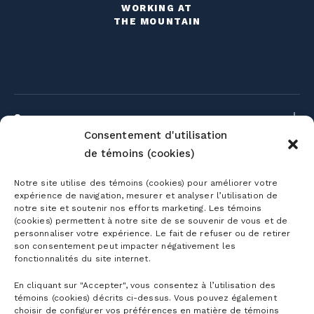
WORKING AT
THE MOUNTAIN
Season passes
Consentement d'utilisation
Ski season passes
de témoins (cookies)
Tickets
Mountain Collective pass
Notre site utilise des témoins (cookies) pour améliorer votre
expérience de navigation, mesurer et analyser l’utilisation de
Ski tickets
Mountain Biking Season Passes
notre site et soutenir nos efforts marketing. Les témoins
Plan
(cookies) permettent à notre site de se souvenir de vous et de
Alpine Touring Tickets
personnaliser votre expérience. Le fait de refuser ou de retirer
Water Park Season Passes
Discover the mountain
son consentement peut impacter négativement les
Snowshoeing tickets
The mountain
fonctionnalités du site internet.
Corporate season pass
First Visit
Mountain Biking Tickets
En cliquant sur "Accepter", vous consentez à l’utilisation des
Season Passes Validity
Detailed Schedule
témoins (cookies) décrits ci-dessus. Vous pouvez également
First turns
Groups
Water Park Tickets
choisir de configurer vos préférences en matière de témoins