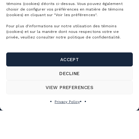
THE EVENTS
témoins (cookies) décrits ci-dessus. Vous pouvez également
choisir de configurer vos préférences en matière de témoins
(cookies) en cliquant sur "Voir les préférences".
WORKING AT
THE MOUNTAIN
Pour plus d'informations sur notre utilisation des témoins
(cookies) et sur la manière dont nous respectons votre vie
privée, veuillez consulter notre politique de confidentialité.
ACCEPT
Season passes
DECLINE
Ski season passes
Tickets
VIEW PREFERENCES
Mountain Collective pass
Ski tickets
Privacy Policy
Mountain Biking Season Passes
Plan
Alpine Touring Tickets
Water Park Season Passes
Discover the mountain
Snowshoeing tickets
The mountain
Corporate season pass
First Visit
Mountain Biking Tickets