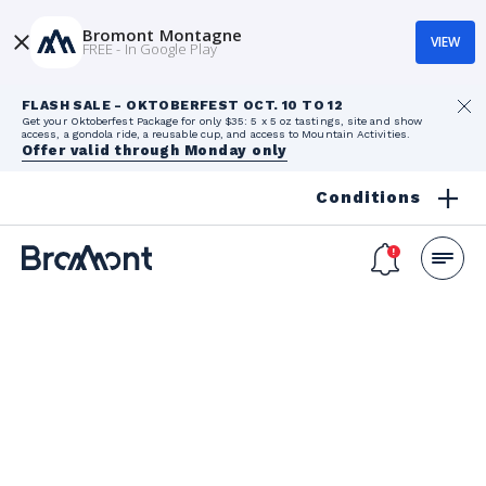
Bromont Montagne
VIEW
FREE - In Google Play
FLASH SALE - OKTOBERFEST OCT. 10 TO 12
Get your Oktoberfest Package for only $35: 5 x 5 oz tastings, site and show
access, a gondola ride, a reusable cup, and access to Mountain Activities.
Offer valid through Monday only
Conditions