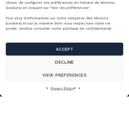
choisir de configurer vos préférences en matière de témoins
(cookies) en cliquant sur "Voir les préférences".
DETAILED CONDITIONS
Pour plus d'informations sur notre utilisation des témoins
DETAILED SCHEDULE
(cookies) et sur la manière dont nous respectons votre vie
privée, veuillez consulter notre politique de confidentialité.
EQUIPMENT RENTAL
SNOW SCHOOL
ACCEPT
THE EVENTS
DECLINE
WORKING AT
THE MOUNTAIN
VIEW PREFERENCES
Privacy Policy
Season passes
Ski season passes
Tickets