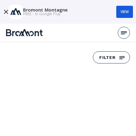
Bromont Montagne
VIEW
FREE - In Google Play
FILTER