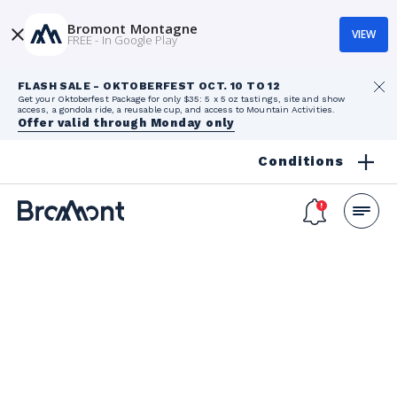
Bromont Montagne
VIEW
FREE - In Google Play
FLASH SALE - OKTOBERFEST OCT. 10 TO 12
Get your Oktoberfest Package for only $35: 5 x 5 oz tastings, site and show
access, a gondola ride, a reusable cup, and access to Mountain Activities.
Offer valid through Monday only
Conditions