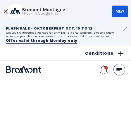
Bromont Montagne
VIEW
FREE - In Google Play
FLASH SALE - OKTOBERFEST OCT. 10 TO 12
Get your Oktoberfest Package for only $35: 5 x 5 oz tastings, site and show
access, a gondola ride, a reusable cup, and access to Mountain Activities.
Offer valid through Monday only
Conditions