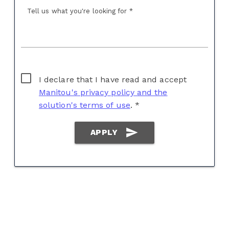
Tell us what you're looking for *
I declare that I have read and accept
Manitou's privacy policy and the
solution's terms of use
. *
send
APPLY