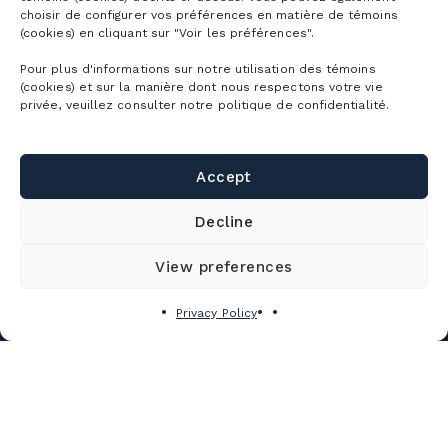
choisir de configurer vos préférences en matière de témoins
(cookies) en cliquant sur "Voir les préférences".
Pour plus d'informations sur notre utilisation des témoins
MOUNTAIN MAPS
(cookies) et sur la manière dont nous respectons votre vie
privée, veuillez consulter notre politique de confidentialité.
DETAILED CONDITIONS
DETAILED SCHEDULE
Accept
EQUIPMENT RENTAL
Decline
SNOW SCHOOL
View preferences
THE EVENTS
WORKING AT
Privacy Policy
THE MOUNTAIN