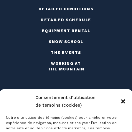
DETAILED CONDITIONS
DETAILED SCHEDULE
EQUIPMENT RENTAL
SNOW SCHOOL
THE EVENTS
WORKING AT
THE MOUNTAIN
Consentement d'utilisation
de témoins (cookies)
Season passes
Notre site utilise des témoins (cookies) pour améliorer votre
expérience de navigation, mesurer et analyser l’utilisation de
Ski season passes
notre site et soutenir nos efforts marketing. Les témoins
Tickets