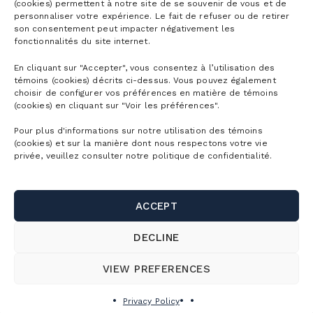
(cookies) permettent à notre site de se souvenir de vous et de
Mountain Collective pass
personnaliser votre expérience. Le fait de refuser ou de retirer
Ski tickets
son consentement peut impacter négativement les
Mountain Biking Season Passes
Plan
fonctionnalités du site internet.
Alpine Touring Tickets
Water Park Season Passes
En cliquant sur "Accepter", vous consentez à l’utilisation des
Discover the mountain
témoins (cookies) décrits ci-dessus. Vous pouvez également
Snowshoeing tickets
The mountain
Corporate season pass
choisir de configurer vos préférences en matière de témoins
First Visit
(cookies) en cliquant sur "Voir les préférences".
Mountain Biking Tickets
Season Passes Validity
Detailed Schedule
First turns
Pour plus d'informations sur notre utilisation des témoins
Groups
Water Park Tickets
(cookies) et sur la manière dont nous respectons votre vie
Discount Benefits
Maps of the Mountain
privée, veuillez consulter notre politique de confidentialité.
Lodging
Hiking tickets
Schools & Day Camps
Webcams
Useful links
Ski/snowboard rentals
Gondola ride tickets
Business & Corporate Events
Parking and shuttle
ACCEPT
Bike rentals
Contact us
Activity Packages
Weddings, celebrations and group outings
SnowPrks
DECLINE
Sun shelter / cabana rentals
About Us
Corporate Tickets
Rooms Rental
CUSTOMER SERVICE
The Chalets
VIEW PREFERENCES
Snow School
Jobs
Camp mille aventures
FAQ
Bike School
Cime Real Estate Agency
Privacy Policy
150, rue Champlain, Bromont (Québec)
Privilege program