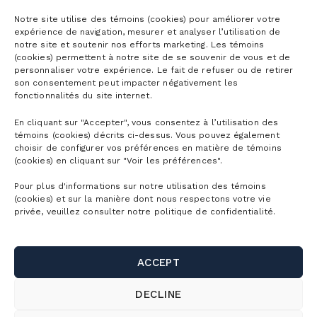
Season passes
Notre site utilise des témoins (cookies) pour améliorer votre
expérience de navigation, mesurer et analyser l’utilisation de
notre site et soutenir nos efforts marketing. Les témoins
Ski season passes
(cookies) permettent à notre site de se souvenir de vous et de
Tickets
personnaliser votre expérience. Le fait de refuser ou de retirer
Mountain Collective pass
son consentement peut impacter négativement les
fonctionnalités du site internet.
Ski tickets
Mountain Biking Season Passes
Plan
En cliquant sur "Accepter", vous consentez à l’utilisation des
Alpine Touring Tickets
Water Park Season Passes
témoins (cookies) décrits ci-dessus. Vous pouvez également
Discover the mountain
choisir de configurer vos préférences en matière de témoins
Snowshoeing tickets
The mountain
(cookies) en cliquant sur "Voir les préférences".
Corporate season pass
First Visit
Mountain Biking Tickets
Pour plus d'informations sur notre utilisation des témoins
Season Passes Validity
Detailed Schedule
(cookies) et sur la manière dont nous respectons votre vie
First turns
Groups
Water Park Tickets
privée, veuillez consulter notre politique de confidentialité.
Discount Benefits
Maps of the Mountain
Lodging
Hiking tickets
Schools & Day Camps
Webcams
Useful links
Ski/snowboard rentals
ACCEPT
Gondola ride tickets
Business & Corporate Events
Parking and shuttle
Bike rentals
Contact us
DECLINE
Activity Packages
Weddings, celebrations and group outings
SnowPrks
Sun shelter / cabana rentals
About Us