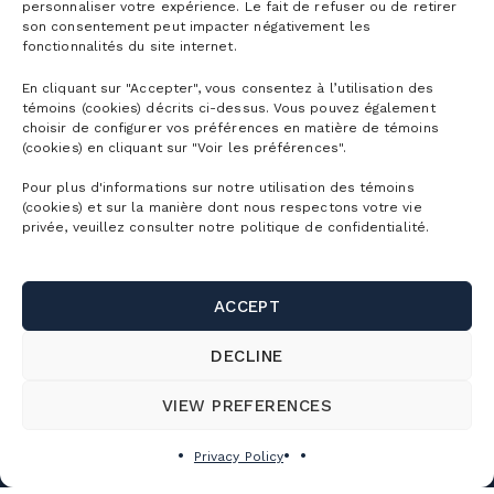
personnaliser votre expérience. Le fait de refuser ou de retirer
Ski tickets
son consentement peut impacter négativement les
Mountain Biking Season Passes
Plan
fonctionnalités du site internet.
Alpine Touring Tickets
Water Park Season Passes
En cliquant sur "Accepter", vous consentez à l’utilisation des
Discover the mountain
Snowshoeing tickets
témoins (cookies) décrits ci-dessus. Vous pouvez également
The mountain
Corporate season pass
choisir de configurer vos préférences en matière de témoins
First Visit
(cookies) en cliquant sur "Voir les préférences".
Mountain Biking Tickets
Season Passes Validity
Detailed Schedule
First turns
Groups
Pour plus d'informations sur notre utilisation des témoins
Water Park Tickets
Discount Benefits
(cookies) et sur la manière dont nous respectons votre vie
Maps of the Mountain
Lodging
privée, veuillez consulter notre politique de confidentialité.
Hiking tickets
Schools & Day Camps
Webcams
Useful links
Ski/snowboard rentals
Gondola ride tickets
Business & Corporate Events
Parking and shuttle
ACCEPT
Bike rentals
Contact us
Activity Packages
Weddings, celebrations and group outings
SnowPrks
DECLINE
Sun shelter / cabana rentals
About Us
Corporate Tickets
Rooms Rental
CUSTOMER SERVICE
The Chalets
Snow School
Jobs
VIEW PREFERENCES
Camp mille aventures
FAQ
Bike School
Cime Real Estate Agency
150, rue Champlain, Bromont (Québec)
Privacy Policy
Privilege program
Altitude Project
J2L 1A2, Canada
Food Services
Tourisme Bromont