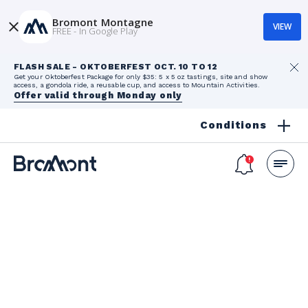
Bromont Montagne
VIEW
FREE - In Google Play
FLASH SALE - OKTOBERFEST OCT. 10 TO 12
Get your Oktoberfest Package for only $35: 5 x 5 oz tastings, site and show
access, a gondola ride, a reusable cup, and access to Mountain Activities.
Offer valid through Monday only
Conditions