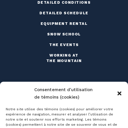
DETAILED CONDITIONS
DETAILED SCHEDULE
EQUIPMENT RENTAL
SNOW SCHOOL
THE EVENTS
WORKING AT
THE MOUNTAIN
Consentement d'utilisation
de témoins (cookies)
Season passes
Notre site utilise des témoins (cookies) pour améliorer votre
Ski season passes
expérience de navigation, mesurer et analyser l’utilisation de
Tickets
notre site et soutenir nos efforts marketing. Les témoins
Mountain Collective pass
(cookies) permettent à notre site de se souvenir de vous et de