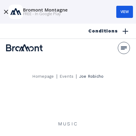
Bromont Montagne
VIEW
FREE - In Google Play
Conditions
|
|
Homepage
Events
Joe Robicho
MUSIC