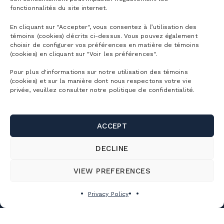
fonctionnalités du site internet.
En cliquant sur "Accepter", vous consentez à l’utilisation des
témoins (cookies) décrits ci-dessus. Vous pouvez également
choisir de configurer vos préférences en matière de témoins
(cookies) en cliquant sur "Voir les préférences".
Pour plus d'informations sur notre utilisation des témoins
(cookies) et sur la manière dont nous respectons votre vie
MOUNTAIN MAPS
privée, veuillez consulter notre politique de confidentialité.
DETAILED CONDITIONS
DETAILED SCHEDULE
ACCEPT
EQUIPMENT RENTAL
DECLINE
SNOW SCHOOL
VIEW PREFERENCES
THE EVENTS
WORKING AT
Privacy Policy
THE MOUNTAIN