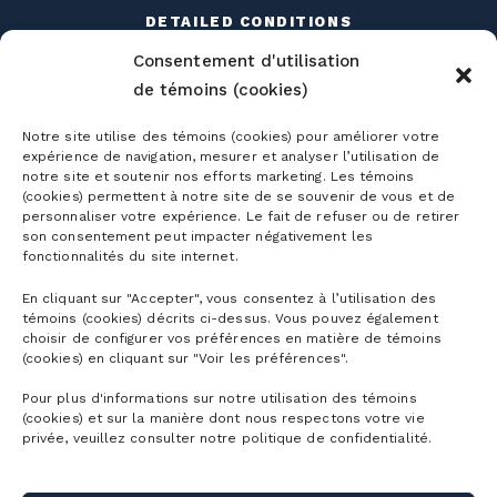
DETAILED CONDITIONS
Consentement d'utilisation
DETAILED SCHEDULE
de témoins (cookies)
EQUIPMENT RENTAL
Notre site utilise des témoins (cookies) pour améliorer votre
SNOW SCHOOL
expérience de navigation, mesurer et analyser l’utilisation de
notre site et soutenir nos efforts marketing. Les témoins
THE EVENTS
(cookies) permettent à notre site de se souvenir de vous et de
personnaliser votre expérience. Le fait de refuser ou de retirer
WORKING AT
son consentement peut impacter négativement les
THE MOUNTAIN
fonctionnalités du site internet.
En cliquant sur "Accepter", vous consentez à l’utilisation des
témoins (cookies) décrits ci-dessus. Vous pouvez également
choisir de configurer vos préférences en matière de témoins
(cookies) en cliquant sur "Voir les préférences".
Pour plus d'informations sur notre utilisation des témoins
Season passes
(cookies) et sur la manière dont nous respectons votre vie
privée, veuillez consulter notre politique de confidentialité.
Ski season passes
Tickets
Mountain Collective pass