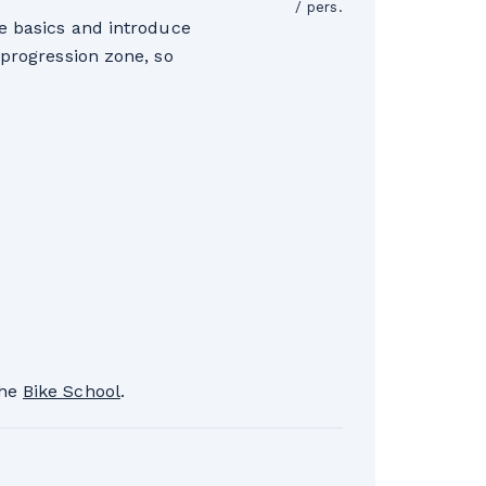
/ pers.
he basics and introduce
 progression zone, so
the
Bike School
.