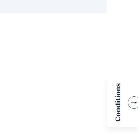
 made less than 24 hours before the
 Please refer to the terms and conditions